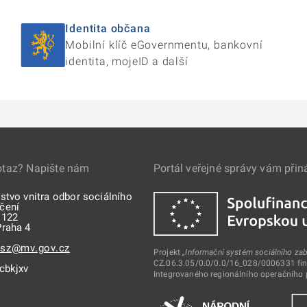
Identita občana
Mobilní klíč eGovernmentu, bankovní
identita, mojeID a další
otaz? Napište nám
Portál veřejné správy vám přin
stvo vnitra odbor sociálního
čení
 122
Praha 4
sz@mv.gov.cz
Projekt
„Informační systém sociálního za
CZ.06.3.05/0.0/0.0/16_028/0006331 fina
cbkjxv
Integrovaného regionálního operačního p