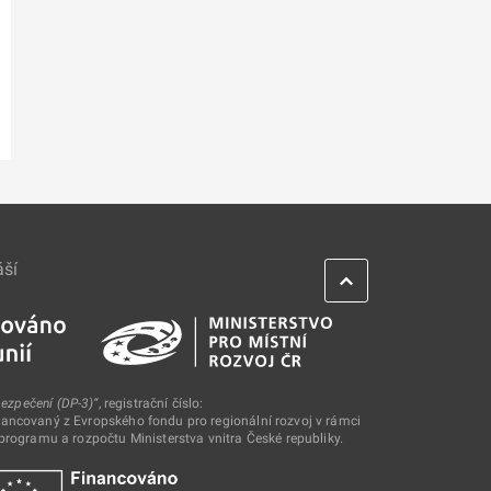
áší
bezpečení (DP-3)“
, registrační číslo:
ncovaný z Evropského fondu pro regionální rozvoj v rámci
rogramu a rozpočtu Ministerstva vnitra České republiky.