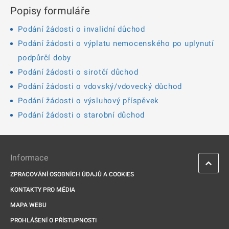
Popisy formuláře
Podání žádosti o invalidní důchod
Podání žádosti o výplatu nemocenského po uplynutí
podpůrčí doby
Podání žádosti o sirotčí důchod
Podání žádosti o vdovský/vdovecký důchod
Podání žádosti o výsluhový příspěvek
Podání žádosti o starobní důchod
Informace
ZPRACOVÁNÍ OSOBNÍCH ÚDAJŮ A COOKIES
KONTAKTY PRO MÉDIA
MAPA WEBU
PROHLÁŠENÍ O PŘÍSTUPNOSTI