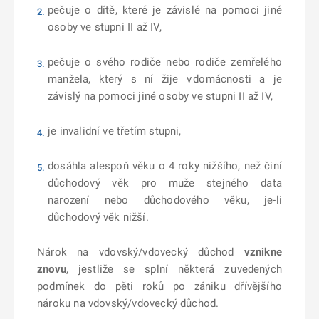
pečuje o dítě, které je závislé na pomoci jiné
osoby ve stupni II až IV,
pečuje o svého rodiče nebo rodiče zemřelého
manžela, který s ní žije v domácnosti a je
závislý na pomoci jiné osoby ve stupni II až IV,
je invalidní ve třetím stupni,
dosáhla alespoň věku o 4 roky nižšího, než činí
důchodový věk pro muže stejného data
narození nebo důchodového věku, je-li
důchodový věk nižší.
Nárok na vdovský/vdovecký důchod
vznikne
znovu
, jestliže se splní některá z uvedených
podmínek do pěti roků po zániku dřívějšího
nároku na vdovský/vdovecký důchod.