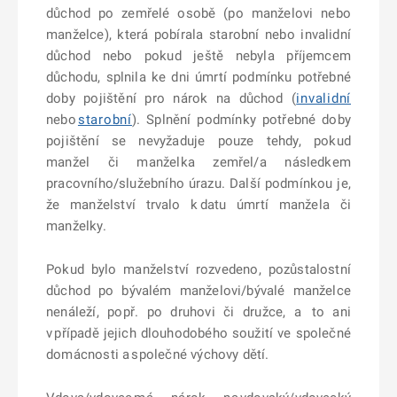
důchod po zemřelé osobě (po manželovi nebo
manželce), která pobírala starobní nebo invalidní
důchod nebo pokud ještě nebyla příjemcem
důchodu, splnila ke dni úmrtí podmínku potřebné
doby pojištění pro nárok na důchod (
invalidní
nebo
starobní
). Splnění podmínky potřebné doby
pojištění se nevyžaduje pouze tehdy, pokud
manžel či manželka zemřel/a následkem
pracovního/služebního úrazu. Další podmínkou je,
že manželství trvalo k datu úmrtí manžela či
manželky.
Pokud bylo manželství rozvedeno, pozůstalostní
důchod po bývalém manželovi/bývalé manželce
nenáleží, popř. po druhovi či družce, a to ani
v případě jejich dlouhodobého soužití ve společné
domácnosti a společné výchovy dětí.