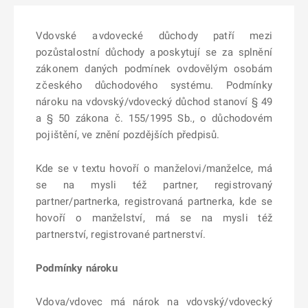
Vdovské a vdovecké důchody patří mezi
pozůstalostní důchody a poskytují se za splnění
zákonem daných podmínek ovdovělým osobám
z českého důchodového systému.
Podmínky
nároku na vdovský/vdovecký důchod stanoví § 49
a § 50 zákona č. 155/1995 Sb.,
o důchodovém
pojištění, ve znění pozdějších předpisů.
Kde se v textu hovoří o manželovi/manželce, má
se na mysli též partner, registrovaný
partner/partnerka, registrovaná partnerka, kde se
hovoří o manželství, má se na mysli též
partnerství, registrované partnerství.
Podmínky nároku
Vdova/vdovec má nárok na vdovský/vdovecký