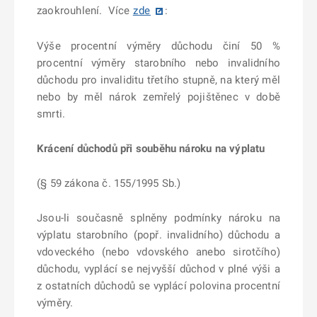
zaokrouhlení.
Více
zde
:
Výše procentní výměry důchodu činí 50 %
procentní výměry starobního nebo invalidního
důchodu pro invaliditu třetího stupně, na který měl
nebo by měl nárok zemřelý pojištěnec v době
smrti.
Krácení důchodů při souběhu nároku na výplatu
(§ 59 zákona č. 155/1995 Sb.)
Jsou-li současně splněny podmínky nároku na
výplatu starobního (popř. invalidního) důchodu a
vdoveckého (nebo vdovského anebo sirotčího)
důchodu, vyplácí se nejvyšší důchod v plné výši a
z ostatních důchodů se vyplácí polovina procentní
výměry.