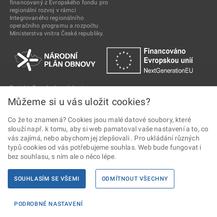
financovaný z Evropského fondu pro
regionální rozvoj v rámci
Integrovaného regionálního
operačního programu a rozpočtu
Ministerstva vnitra České republiky.
Projekt
„Zavedení nových a inovace
digitálních služeb ČSSZ - Další rozvoj
Můžeme si u vás uložit cookies?
ePodání ČSSZ a napojení na digitální
služby na PO“
, reg. č.
CZ.31.1.01/MV/22_24/0000024
Co že to znamená? Cookies jsou malé datové soubory, které
(CZ.31.1.0/0.0/0.0/22_036/0007759)
slouží např. k tomu, aby si web pamatoval vaše nastavení a to, co
financovaný z Národního plánu
vás zajímá, nebo abychom jej zlepšovali . Pro ukládání různých
obnovy v komponentě 1.1 Digitální
typů cookies od vás potřebujeme souhlas. Web bude fungovat i
služby občanům a firmám.
bez souhlasu, s ním ale o něco lépe.
SOUHLASÍM SE VŠEMI
ODMÍTNOUT VŠECHNY
2024 © Ministerstvo vnitra • Informace jsou poskytovány v souladu se
zákonem č. 106/1999 Sb., o svobodném přístupu k informacím.
PODROBNÉ NASTAVENÍ