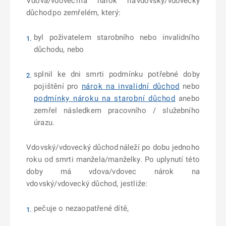
Vdova/vdovec má nárok na vdovský/vdovecký
důchod po zemřelém, který:
byl poživatelem starobního nebo invalidního
důchodu, nebo
splnil ke dni smrti podmínku potřebné doby
pojištění pro
nárok na invalidní důchod
nebo
podmínky nároku na starobní důchod
anebo
zemřel následkem pracovního / služebního
úrazu.
Vdovský/vdovecký důchod náleží po dobu jednoho
roku od smrti manžela/manželky. Po uplynutí této
doby má vdova/vdovec nárok na
vdovský/vdovecký důchod, jestliže:
pečuje o nezaopatřené dítě,